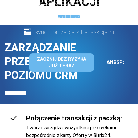
APLIKACJI
zarządzanie dostawami
śledzenie statusów przesyłek
synchronizacja z transakcjami
ZARZĄDZANIE
PRZESYŁKAMI Z
ZACZNIJ BEZ RYZYKA
&NBSP;
JUŻ TERAZ
POZIOMU CRM
Połączenie transakcji z paczką:
Twórz i zarządzaj wszystkimi przesyłkami
bezpośrednio z karty Oferty w Bitrix24.